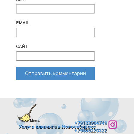
EMAIL
САЙТ
Отправить комментарий
+79133904749
Услуги клининга в Новосибирске
+79658220322