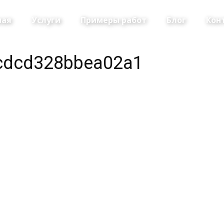
ная
Услуги
Примеры работ
Блог
Кон
cdcd328bbea02a1