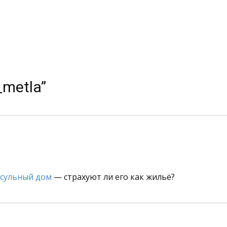
_metla”
сульный дом
— страхуют ли его как жильё?